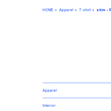
HOME
Apparel
T-shirt
stim - 
Apparel
T-shirt
Interior